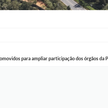
omovidos para ampliar participação dos órgãos da P
F
o
t
o
:
R
o
n
n
i
e
V
o
n