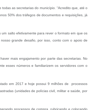
odas as secretarias do município. “Acredito que, até o
menos 50% dos tráfegos de documentos e requisições, já
s um salto efetivamente para rever o formato em que os
o nosso grande desafio, por isso, conto com o apoio de
e haver mais engajamento por parte das secretarias. No
nte esses números e familiarizem os servidores com o
Estado em 2017 e hoje possui 9 milhões de processos
radas (unidades de polícias civil, militar e saúde, por
numerando processos de compra, rubricando e colocando