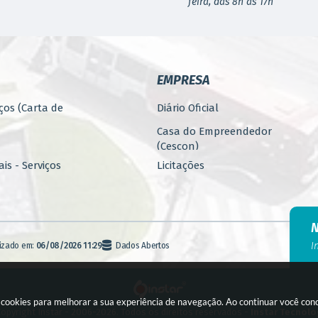
feira, das 8h às 17h
EMPRESA
ços (Carta de
Diário Oficial
Casa do Empreendedor
(Cescon)
is - Serviços
Licitações
PARCERIAS
ública
Programa 4.Mais - Serviços
nos
Promoção, Atração, Eventos
I
lizado em:
06/08/2026 11:29
Dados Abertos
e Empreendedorismo
Banco de Alimentos
agem
Fiscalização (E-FISC)
a cookies para melhorar a sua experiência de navegação. Ao continuar você co
to
opyright Instar - 2006-2026. Todos os direitos reservados -
Instar Tecnolo
Licenciamento Online (Silo)