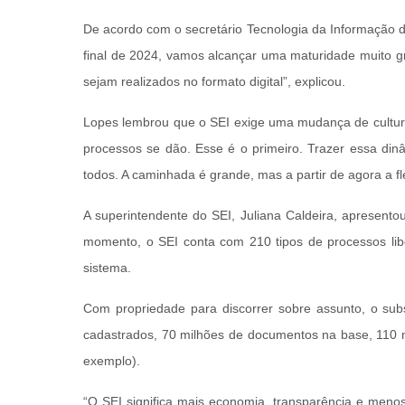
De acordo com o secretário Tecnologia da Informação d
final de 2024, vamos alcançar uma maturidade muito gr
sejam realizados no formato digital”, explicou.
Lopes lembrou que o SEI exige uma mudança de cultura 
processos se dão. Esse é o primeiro. Trazer essa dinâ
todos. A caminhada é grande, mas a partir de agora a f
A superintendente do SEI, Juliana Caldeira, apresento
momento, o SEI conta com 210 tipos de processos lib
sistema.
Com propriedade para discorrer sobre assunto, o su
cadastrados, 70 milhões de documentos na base, 110 mil
exemplo).
“O SEI significa mais economia, transparência e meno