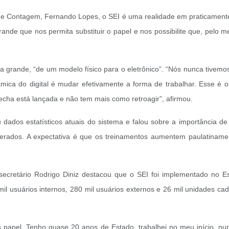
e Contagem, Fernando Lopes, o SEI é uma realidade em praticamente t
ande que nos permita substituir o papel e nos possibilite que, pelo 
grande, “de um modelo físico para o eletrônico”. “Nós nunca tivemo
mica do digital é mudar efetivamente a forma de trabalhar. Esse é 
lecha está lançada e não tem mais como retroagir”, afirmou.
u dados estatísticos atuais do sistema e falou sobre a importância d
erados. A expectativa é que os treinamentos aumentem paulatiname
bsecretário Rodrigo Diniz destacou que o SEI foi implementado no 
 usuários internos, 280 mil usuários externos e 26 mil unidades cadast
s papel. Tenho quase 20 anos de Estado, trabalhei no meu início, 