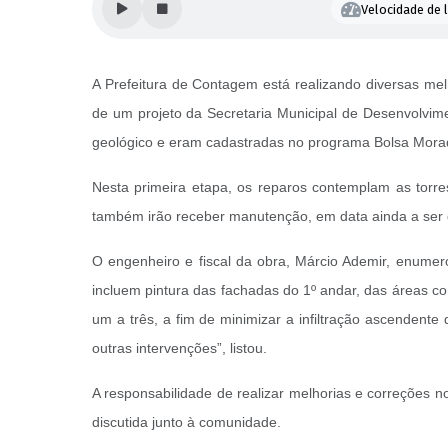
Velocidade de l
A Prefeitura de Contagem está realizando diversas melh
de um projeto da Secretaria Municipal de Desenvolvime
geológico e eram cadastradas no programa Bolsa Mora
Nesta primeira etapa, os reparos contemplam as torres
também irão receber manutenção, em data ainda a ser d
O engenheiro e fiscal da obra, Márcio Ademir, enumero
incluem pintura das fachadas do 1º andar, das áreas c
um a três, a fim de minimizar a infiltração ascendent
outras intervenções”, listou.
A responsabilidade de realizar melhorias e correções 
discutida junto à comunidade.