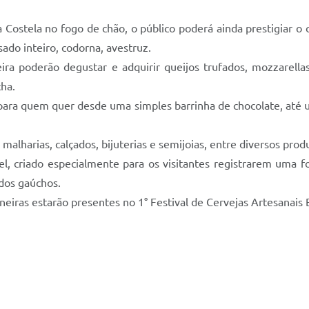
a Costela no fogo de chão, o público poderá ainda prestigiar o 
sado inteiro, codorna, avestruz.
eira poderão degustar e adquirir queijos trufados, mozzarella
ha.
ara quem quer desde uma simples barrinha de chocolate, até u
malharias, calçados, bijuterias e semijoias, entre diversos prod
l, criado especialmente para os visitantes registrarem uma f
 dos gaúchos.
ineiras estarão presentes no 1° Festival de Cervejas Artesanai