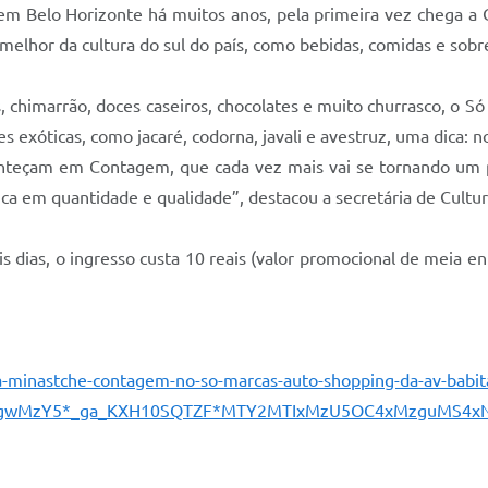
o em Belo Horizonte há muitos anos, pela primeira vez chega a
melhor da cultura do sul do país, como bebidas, comidas e sob
s, chimarrão, doces caseiros, chocolates e muito churrasco, o 
s exóticas, como jacaré, codorna, javali e avestruz, uma dica:
nteçam em Contagem, que cada vez mais vai se tornando um 
rica em quantidade e qualidade”, destacou a secretária de Cult
is dias, o ingresso custa 10 reais (valor promocional de meia
ha-minastche-contagem-no-so-marcas-auto-shopping-da-av-bab
jgwMzY5*_ga_KXH10SQTZF*MTY2MTIxMzU5OC4xMzguMS4xN