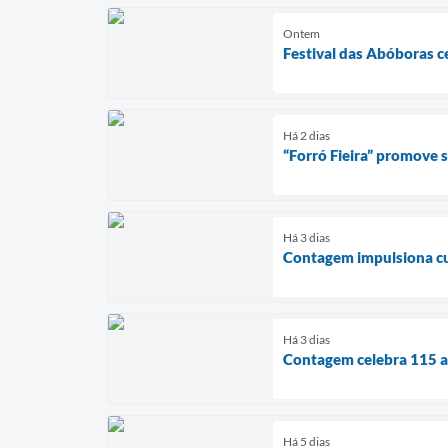
Ontem
Festival das Abóboras c
Há 2 dias
“Forró Fieira” promove
Há 3 dias
Contagem impulsiona cul
Há 3 dias
Contagem celebra 115 an
Há 5 dias