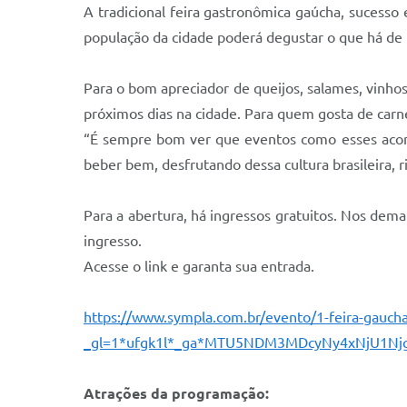
A tradicional feira gastronômica gaúcha, sucess
população da cidade poderá degustar o que há de 
Para o bom apreciador de queijos, salames, vinho
próximos dias na cidade. Para quem gosta de carne
“É sempre bom ver que eventos como esses aco
beber bem, desfrutando dessa cultura brasileira, 
Para a abertura, há ingressos gratuitos. Nos dema
ingresso.
Acesse o link e garanta sua entrada.
https://www.sympla.com.br/evento/1-feira-gauc
_gl=1*ufgk1l*_ga*MTU5NDM3MDcyNy4xNjU1N
Atrações da programação: