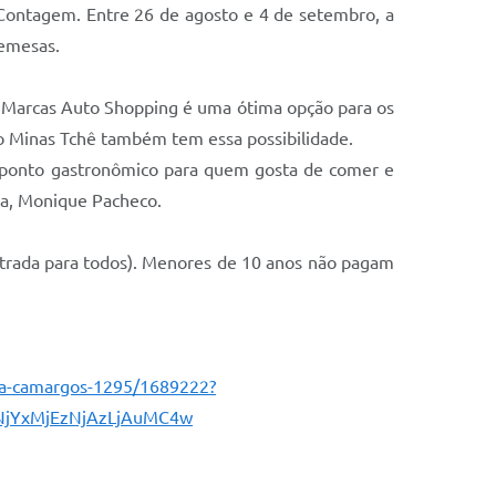
 Contagem. Entre 26 de agosto e 4 de setembro, a
remesas.
Só Marcas Auto Shopping é uma ótima opção para os
 no Minas Tchê também tem essa possibilidade.
ponto gastronômico para quem gosta de comer e
ura, Monique Pacheco.
 entrada para todos). Menores de 10 anos não pagam
ita-camargos-1295/1689222?
jYxMjEzNjAzLjAuMC4w