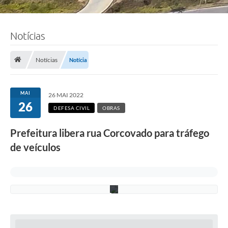
F
Notícias
o
t
o
:
Notícias
Notícia
R
i
c
a
MAI
26 MAI 2022
r
26
d
DEFESA CIVIL
OBRAS
o
L
Prefeitura libera rua Corcovado para tráfego
i
m
de veículos
a
/
P
M
C