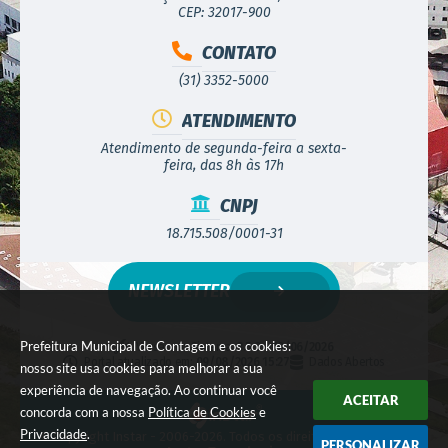
CEP: 32017-900
CONTATO
(31) 3352-5000
ATENDIMENTO
Atendimento de segunda-feira a sexta-
feira, das 8h às 17h
CNPJ
18.715.508/0001-31
NEWSLETTER
Prefeitura Municipal de Contagem e os cookies:
Versão do Sistema:
3.5.3 - 19/06/2026
Portal atualizado em:
09/08/2026 15:27
Dados Abertos
nosso site usa cookies para melhorar a sua
experiência de navegação. Ao continuar você
ACEITAR
concorda com a nossa
Política de Cookies
e
Privacidade
.
© Copyright Instar - 2006-2026. Todos os direitos reservados -
PERSONALIZAR