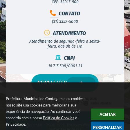
CEP: 32017-900
CONTATO
(31) 3352-5000
ATENDIMENTO
Atendimento de segunda-feira a sexta-
feira, das 8h às 17h
CNPJ
18.715.508/0001-31
NEWSLETTER
Prefeitura Municipal de Contagem e os cookies:
Versão do Sistema:
3.5.3 - 19/06/2026
Portal atualizado em:
08/08/2026 17:52
Dados Abertos
nosso site usa cookies para melhorar a sua
experiência de navegação. Ao continuar você
ACEITAR
concorda com a nossa
Política de Cookies
e
Privacidade
.
© Copyright Instar - 2006-2026. Todos os direitos reservados -
PERSONALIZAR
Instar Tecnologia