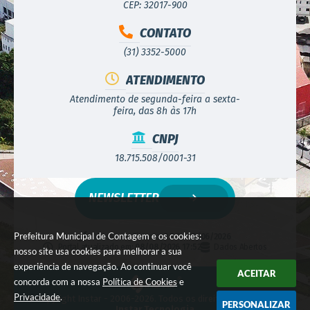
CEP: 32017-900
CONTATO
(31) 3352-5000
ATENDIMENTO
Atendimento de segunda-feira a sexta-
feira, das 8h às 17h
CNPJ
18.715.508/0001-31
NEWSLETTER
Prefeitura Municipal de Contagem e os cookies:
Versão do Sistema:
3.5.3 - 19/06/2026
Portal atualizado em:
08/08/2026 17:52
Dados Abertos
nosso site usa cookies para melhorar a sua
experiência de navegação. Ao continuar você
ACEITAR
concorda com a nossa
Política de Cookies
e
Privacidade
.
© Copyright Instar - 2006-2026. Todos os direitos reservados -
PERSONALIZAR
Instar Tecnologia