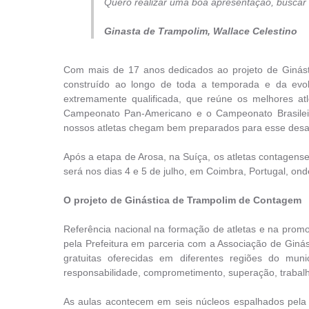
Quero realizar uma boa apresentação, buscar
Ginasta de Trampolim, Wallace Celestino
Com mais de 17 anos dedicados ao projeto de Ginást
construído ao longo de toda a temporada e da evolu
extremamente qualificada, que reúne os melhores at
Campeonato Pan-Americano e o Campeonato Brasileiro
nossos atletas chegam bem preparados para esse desafi
Após a etapa de Arosa, na Suíça, os atletas contagense
será nos dias 4 e 5 de julho, em Coimbra, Portugal, on
O projeto de Ginástica de Trampolim de Contagem
Referência nacional na formação de atletas e na prom
pela Prefeitura em parceria com a Associação de Ginás
gratuitas oferecidas em diferentes regiões do mun
responsabilidade, comprometimento, superação, trabalh
As aulas acontecem em seis núcleos espalhados pela c