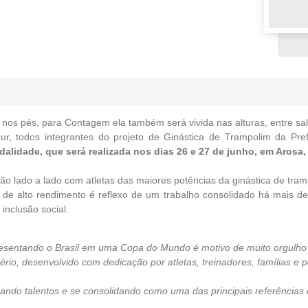
os pés, para Contagem ela também será vivida nas alturas, entre salt
hur, todos integrantes do projeto de Ginástica de Trampolim da Pre
idade, que será realizada nos dias 26 e 27 de junho, em Arosa, 
ão lado a lado com atletas das maiores potências da ginástica de tr
o de alto rendimento é reflexo de um trabalho consolidado há mais 
inclusão social.
resentando o Brasil em uma Copa do Mundo é motivo de muito orgulho 
rio, desenvolvido com dedicação por atletas, treinadores, famílias e p
do talentos e se consolidando como uma das principais referências d