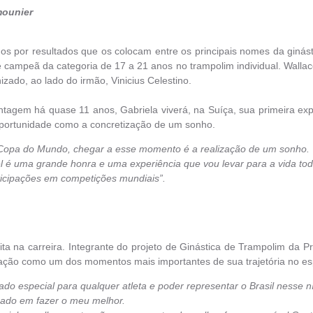
mounier
s por resultados que os colocam entre os principais nomes da giná
campeã da categoria de 17 a 21 anos no trampolim individual. Wallac
zado, ao lado do irmão, Vinicius Celestino.
ontagem há quase 11 anos, Gabriela viverá, na Suíça, sua primeira
 oportunidade como a concretização de um sonho.
ra Copa do Mundo, chegar a esse momento é a realização de um sonho.
l é uma grande honra e uma experiência que vou levar para a vida tod
ticipações em competições mundiais”.
 na carreira. Integrante do projeto de Ginástica de Trampolim da Pr
ação como um dos momentos mais importantes de sua trajetória no es
o especial para qualquer atleta e poder representar o Brasil nesse ní
cado em fazer o meu melhor.