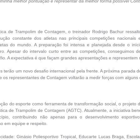
 minha melhor pontuação e representar da melhor forma possível Cont
ica de Trampolim de Contagem, o treinador Rodrigo Bachur ressal
ção constante dos atletas nas principais competições nacionais 
letas do mundo. A preparação foi intensa e planejada desde o iní
. Apesar do intervalo curto entre as competições, conseguimos de
o. A expectativa é que façam grandes apresentações e representem mu
s terão um novo desafio internacional pela frente. A próxima parada
de os representantes de Contagem voltarão a medir forças com alguns 
oção do esporte como ferramenta de transformação social, o projeto
tica de Trampolim de Contagem (AGTC). Atualmente, a iniciativa ben
icípio, contribuindo não apenas para o desenvolvimento esportiv
o em equipe e respeito.
idade: Ginásio Poliesportivo Tropical, Educarte Lucas Braga, Escol