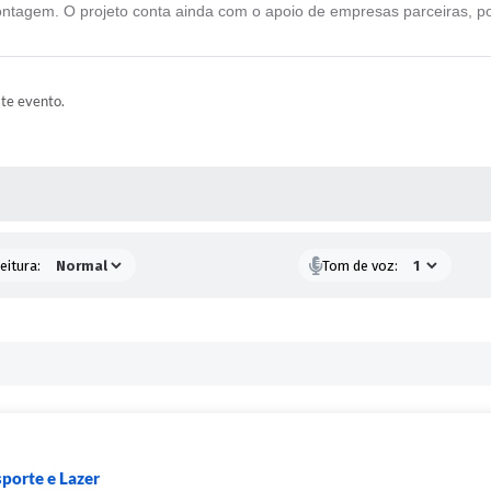
agem. O projeto conta ainda com o apoio de empresas parceiras, por 
ste evento.
 MÍDIAS
eitura:
Tom de voz:
sporte e Lazer