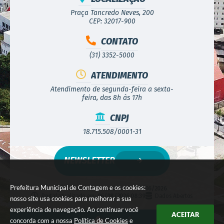
Praça Tancredo Neves, 200
CEP: 32017-900
CONTATO
(31) 3352-5000
ATENDIMENTO
Atendimento de segunda-feira a sexta-
feira, das 8h às 17h
CNPJ
18.715.508/0001-31
NEWSLETTER
Prefeitura Municipal de Contagem e os cookies:
Versão do Sistema:
3.5.3 - 19/06/2026
Portal atualizado em:
06/08/2026 08:39
Dados Abertos
nosso site usa cookies para melhorar a sua
experiência de navegação. Ao continuar você
ACEITAR
concorda com a nossa
Política de Cookies
e