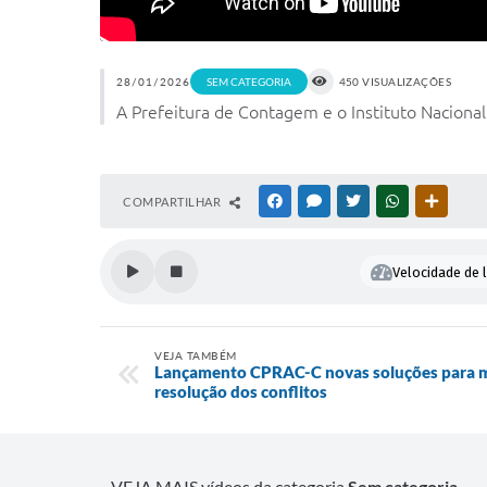
28/01/2026
SEM CATEGORIA
450 VISUALIZAÇÕES
A Prefeitura de Contagem e o Instituto Nacional 
COMPARTILHAR
FACEBOOK
MESSENGER
TWITTER
WHATSAPP
OUTRAS
Velocidade de l
VEJA TAMBÉM
Lançamento CPRAC-C novas soluções para mai
resolução dos conflitos
VEJA MAIS vídeos da categoria
Sem categoria