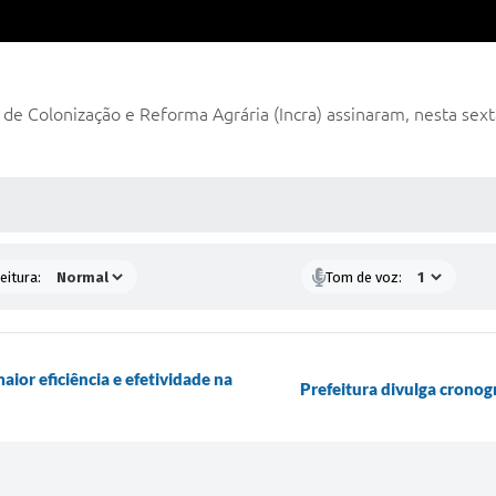
de Colonização e Reforma Agrária (Incra) assinaram, nesta sexta-
 MÍDIAS
eitura:
Tom de voz:
or eficiência e efetividade na
Prefeitura divulga crono