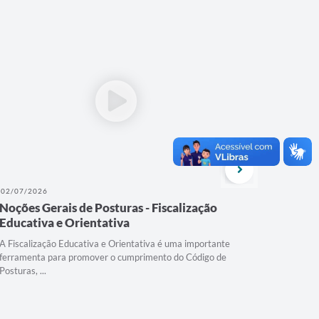
02/07/2026
08/04/202
Noções Gerais de Posturas - Fiscalização
Contage
Educativa e Orientativa
animais 
A Fiscalização Educativa e Orientativa é uma importante
Em Contage
ferramenta para promover o cumprimento do Código de
Superinten
Posturas, ...
para o reco