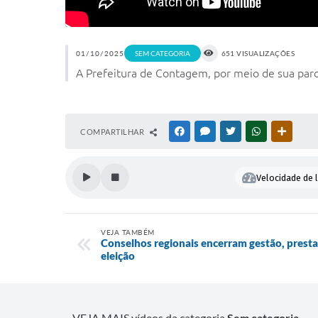
01/10/2025
SEM CATEGORIA
651 VISUALIZAÇÕES
A Prefeitura de Contagem, por meio de sua par
COMPARTILHAR
FACEBOOK
MESSENGER
TWITTER
WHATSAPP
OUTRAS
Velocidade de l
VEJA TAMBÉM
Conselhos regionais encerram gestão, pres
eleição
VEJA MAIS vídeos da categoria
Sem categoria