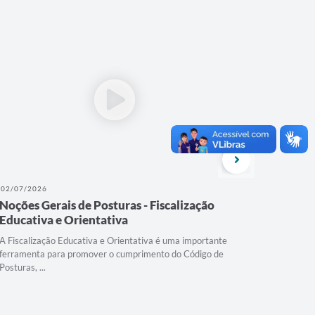
02/07/2026
08/04/202
Noções Gerais de Posturas - Fiscalização
Contage
Educativa e Orientativa
animais 
A Fiscalização Educativa e Orientativa é uma importante
Em Contage
ferramenta para promover o cumprimento do Código de
Superinten
Posturas, ...
para o reco