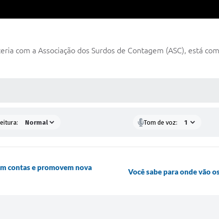
ceria com a Associação dos Surdos de Contagem (ASC), está com
 MÍDIAS
eitura:
Tom de voz:
tam contas e promovem nova
Você sabe para onde vão os