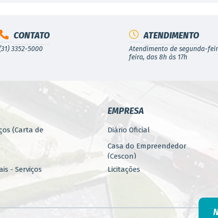
CONTATO
ATENDIMENTO
(31) 3352-5000
Atendimento de segunda-feir
feira, das 8h às 17h
EMPRESA
ços (Carta de
Diário Oficial
Casa do Empreendedor
(Cescon)
is - Serviços
Licitações
PARCERIAS
ública
Programa 4.Mais - Serviços
nos
Promoção, Atração, Eventos