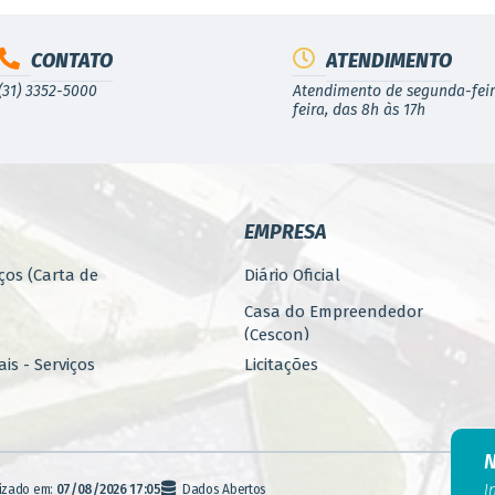
CONTATO
ATENDIMENTO
(31) 3352-5000
Atendimento de segunda-feir
feira, das 8h às 17h
EMPRESA
ços (Carta de
Diário Oficial
Casa do Empreendedor
(Cescon)
is - Serviços
Licitações
PARCERIAS
ública
Programa 4.Mais - Serviços
nos
Promoção, Atração, Eventos
I
lizado em:
07/08/2026 17:05
Dados Abertos