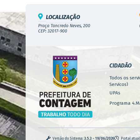
LOCALIZAÇÃO
Praça Tancredo Neves, 200
CEP: 32017-900
CIDADÃO
Todos os servi
Serviços)
UPAs
Programa 4.Ma
Concursos
Iluminação P
Serviços Urba
Versão do Sistema:
3.5.3 - 19/06/2026
Portal atua