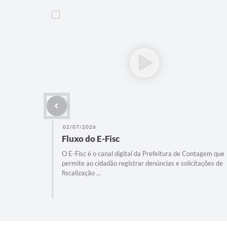
02/07/2026
Fluxo de Consulta de Viabilidade
ontagem que
A Consulta de Viabilidade é o primeiro passo para quem
itações de
deseja abrir uma empresa, alterar dados do negócio ou
obter o Alvará ...