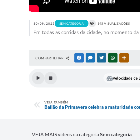
30/09/2025
SEM CATEGORIA
345 VISUALIZAÇÕES
Em todas as corridas da cidade, no momento da re
COMPARTILHAR
FACEBOOK
MESSENGER
TWITTER
WHATSAPP
OUTRAS
Velocidade de l
VEJA TAMBÉM
Bailão da Primavera celebra a maturidade co
VEJA MAIS vídeos da categoria
Sem categoria