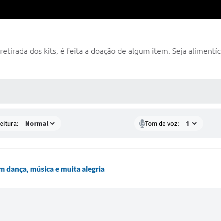
tirada dos kits, é feita a doação de algum item. Seja alimentíci
 MÍDIAS
eitura:
Tom de voz:
m dança, música e muita alegria