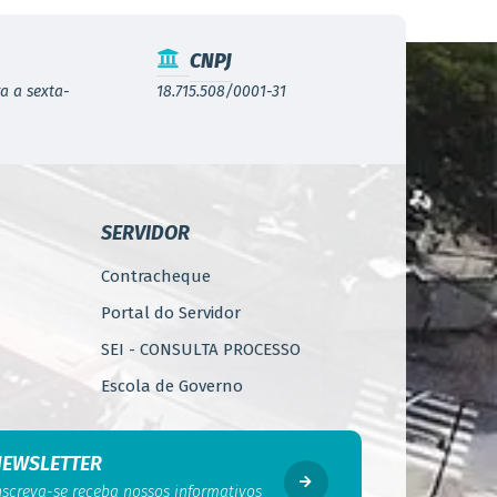
CNPJ
a a sexta-
18.715.508/0001-31
SERVIDOR
Contracheque
Portal do Servidor
SEI - CONSULTA PROCESSO
Escola de Governo
WebMail
Código de Ética do Servidor
NEWSLETTER
Público
nscreva-se receba nossos informativos