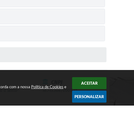
CNPJ
ACEITAR
ncorda com a nossa
Política de Cookies
e
a a sexta-
18.715.508/0001-31
PERSONALIZAR
SERVIDOR