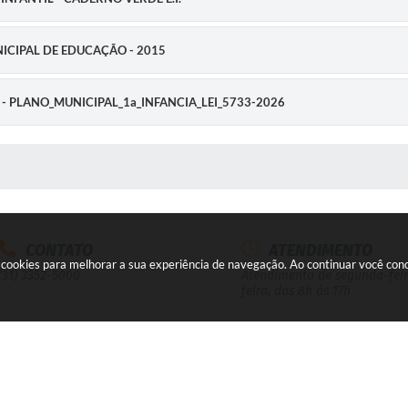
CIPAL DE EDUCAÇÃO - 2015
 PLANO_MUNICIPAL_1a_INFANCIA_LEI_5733-2026
 MÍDIAS
CONTATO
ATENDIMENTO
a cookies para melhorar a sua experiência de navegação. Ao continuar você co
(31) 3352-5000
Atendimento de segunda-feir
feira, das 8h às 17h
EMPRESA