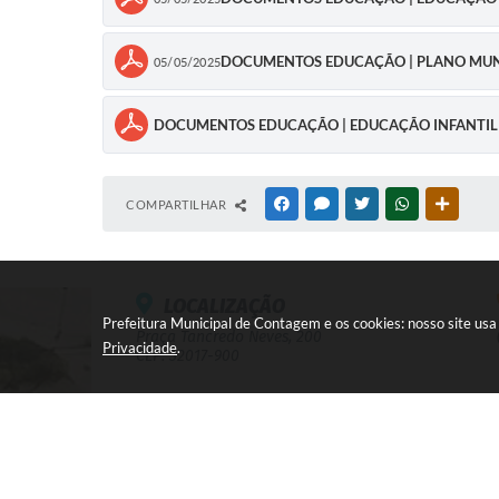
DOCUMENTOS EDUCAÇÃO | PLANO MUNI
05/05/2025
DOCUMENTOS EDUCAÇÃO | EDUCAÇÃO INFANTIL -
COMPARTILHAR
FACEBOOK
MESSENGER
TWITTER
WHATSAPP
OUTRAS
LOCALIZAÇÃO
Prefeitura Municipal de Contagem e os cookies: nosso site us
Praça Tancredo Neves, 200
Privacidade
.
CEP: 32017-900
CIDADÃO