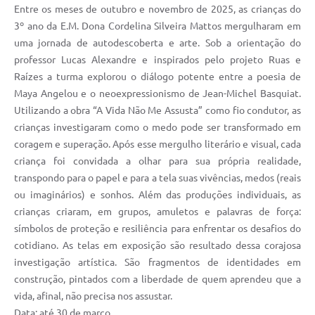
Entre os meses de outubro e novembro de 2025, as crianças do
3º ano da E.M. Dona Cordelina Silveira Mattos mergulharam em
uma jornada de autodescoberta e arte. Sob a orientação do
professor Lucas Alexandre e inspirados pelo projeto Ruas e
Raízes a turma explorou o diálogo potente entre a poesia de
Maya Angelou e o neoexpressionismo de Jean-Michel Basquiat.
Utilizando a obra “A Vida Não Me Assusta” como fio condutor, as
crianças investigaram como o medo pode ser transformado em
coragem e superação. Após esse mergulho literário e visual, cada
criança foi convidada a olhar para sua própria realidade,
transpondo para o papel e para a tela suas vivências, medos (reais
ou imaginários) e sonhos. Além das produções individuais, as
crianças criaram, em grupos, amuletos e palavras de força:
símbolos de proteção e resiliência para enfrentar os desafios do
cotidiano. As telas em exposição são resultado dessa corajosa
investigação artística. São fragmentos de identidades em
construção, pintados com a liberdade de quem aprendeu que a
vida, afinal, não precisa nos assustar.
Data: até 30 de março