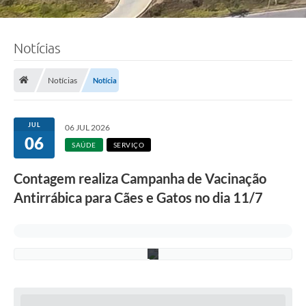
F
Notícias
o
t
o
:
Notícias
Notícia
R
i
c
a
JUL
06 JUL 2026
r
06
d
SAÚDE
SERVIÇO
o
L
Contagem realiza Campanha de Vacinação
i
m
Antirrábica para Cães e Gatos no dia 11/7
a
/
P
M
C