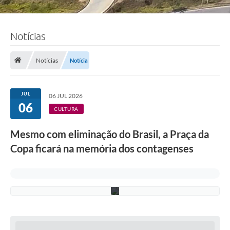
Notícias
F
o
t
o
Notícias
Notícia
:
F
á
b
JUL
06 JUL 2026
i
06
o
CULTURA
S
i
Mesmo com eliminação do Brasil, a Praça da
l
v
Copa ficará na memória dos contagenses
a
/
P
M
C