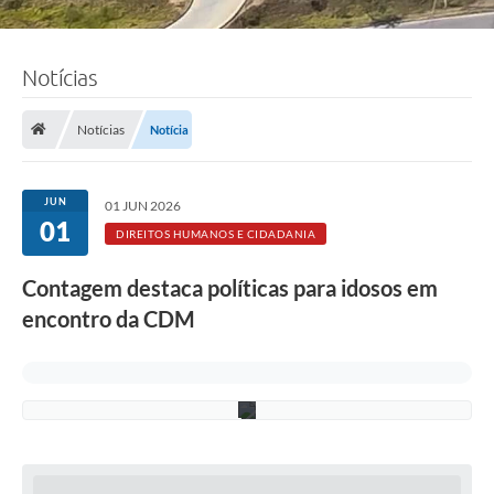
F
Notícias
o
t
o
:
Notícias
Notícia
I
s
a
b
JUN
01 JUN 2026
e
01
l
DIREITOS HUMANOS E CIDADANIA
a
M
Contagem destaca políticas para idosos em
e
l
encontro da CDM
o
/
P
M
C