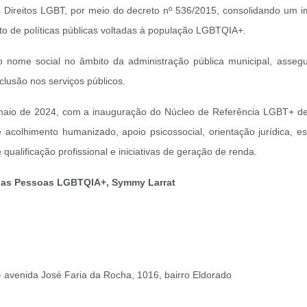
Direitos LGBT, por meio do decreto nº 536/2015, consolidando um im
to de políticas públicas voltadas à população LGBTQIA+.
nome social no âmbito da administração pública municipal, assegu
clusão nos serviços públicos.
aio de 2024, com a inauguração do Núcleo de Referência LGBT+ de 
acolhimento humanizado, apoio psicossocial, orientação jurídica, e
 qualificação profissional e iniciativas de geração de renda.
os das Pessoas LGBTQIA+, Symmy Larrat
- avenida José Faria da Rocha, 1016, bairro Eldorado