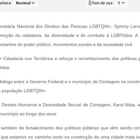
eitura:
Tom de voz:
secretária Nacional dos Direitos das Pessoas LGBTQIA+, Symmy Larr
promoção da cidadania, da diversidade e do combate à LGBTfobia. A 
ntantes do poder público, movimentos sociais e da sociedade civil.
+ Cidadania nos Territórios e reforça o reconhecimento das polític
obia.
 diálogo entre o Governo Federal e o município de Contagem na constru
a a população LGBTQIA+.
 Direitos Humanos e Diversidade Sexual de Contagem, Karol Maia, a v
 município ao longo dos anos.
 também de fortalecimento das políticas públicas que vêm sendo co
 que estamos no caminho certo na construção de uma cidade mais incl