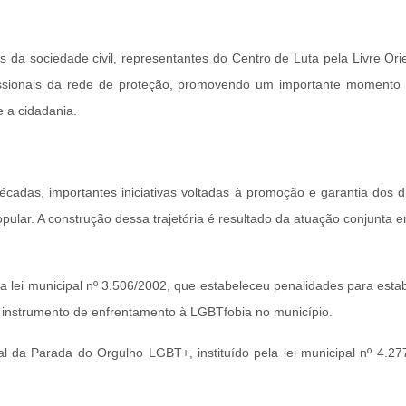
s da sociedade civil, representantes do Centro de Luta pela Livre Or
issionais da rede de proteção, promovendo um importante momento de
 a cidadania.
écadas, importantes iniciativas voltadas à promoção e garantia dos 
opular. A construção dessa trajetória é resultado da atuação conjunta e
tá a lei municipal nº 3.506/2002, que estabeleceu penalidades para es
e instrumento de enfrentamento à LGBTfobia no município.
pal da Parada do Orgulho LGBT+, instituído pela lei municipal nº 4.277