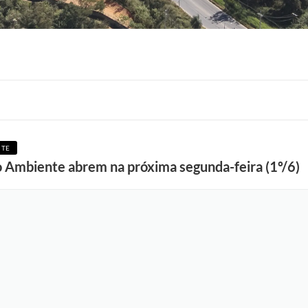
F
o
NTE
t
io Ambiente abrem na próxima segunda-feira (1º/6)
o
:
A
d
e
l
c
i
o
R
a
m
o
s