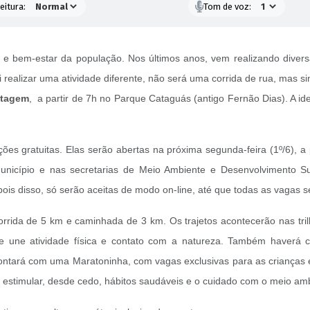
eitura:
Tom de voz:
 bem-estar da população. Nos últimos anos, vem realizando diversas
realizar uma atividade diferente, não será uma corrida de rua, mas 
ntagem
, a partir de 7h no Parque Cataguás (antigo Fernão Dias). A id
ões gratuitas. Elas serão abertas na próxima segunda-feira (1º/6), a pa
 município e nas secretarias de Meio Ambiente e Desenvolvimento 
pois disso, só serão aceitas de modo on-line, até que todas as vagas
corrida de 5 km e caminhada de 3 km. Os trajetos acontecerão nas tr
ue une atividade física e contato com a natureza. Também haverá 
ontará com uma Maratoninha, com vagas exclusivas para as crianças e
ca estimular, desde cedo, hábitos saudáveis e o cuidado com o meio am