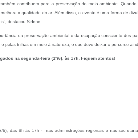
também contribuem para a preservação do meio ambiente. Quando 
e melhora a qualidade do ar. Além disso, o evento é uma forma de divul
s”, destacou Sirlene.
rtância da preservação ambiental e da ocupação consciente dos par
s e pelas trilhas em meio à natureza, o que deve deixar o percurso aind
lgados na segunda-feira (1º/6), às 17h. Fiquem atentos!
a (2/6), das 8h às 17h - nas administrações regionais e nas secreta