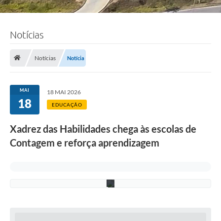
F
Notícias
o
t
o
:
Notícias
Notícia
R
i
c
a
MAI
18 MAI 2026
r
18
d
EDUCAÇÃO
o
L
Xadrez das Habilidades chega às escolas de
i
m
Contagem e reforça aprendizagem
a
/
P
M
C