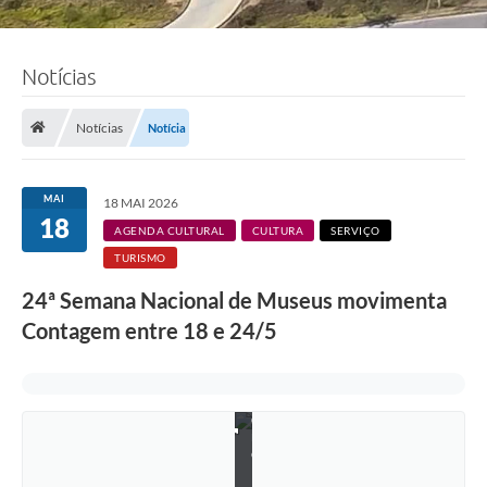
Notícias
Notícias
Notícia
MAI
18 MAI 2026
18
AGENDA CULTURAL
CULTURA
SERVIÇO
TURISMO
F
o
24ª Semana Nacional de Museus movimenta
t
o
Contagem entre 18 e 24/5
:
E
v
a
n
d
r
o
P