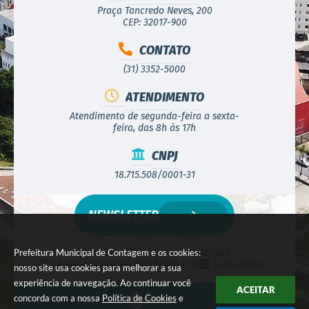
Praça Tancredo Neves, 200
CEP: 32017-900
CONTATO
(31) 3352-5000
ATENDIMENTO
Atendimento de segunda-feira a sexta-
feira, das 8h às 17h
CNPJ
18.715.508/0001-31
NEWSLETTER
Prefeitura Municipal de Contagem e os cookies:
Versão do Sistema:
3.5.3 - 19/06/2026
Portal atualizado em:
06/08/2026 17:24
Dados Abertos
nosso site usa cookies para melhorar a sua
experiência de navegação. Ao continuar você
ACEITAR
concorda com a nossa
Política de Cookies
e