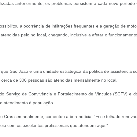
izadas anteriormente, os problemas persistem a cada novo período c
sibilitou a ocorrência de infiltrações frequentes e a geração de mof
tendidas pelo no local, chegando, inclusive a afetar o funcionamento
rque São João é uma unidade estratégica da política de assistência s
e, cerca de 300 pessoas são atendidas mensalmente no local.
 do Serviço de Convivência e Fortalecimento de Vínculos (SCFV) e d
do atendimento à população.
 o Cras semanalmente, comentou a boa notícia. “Esse telhado renovad
io com os excelentes profissionais que atendem aqui.”