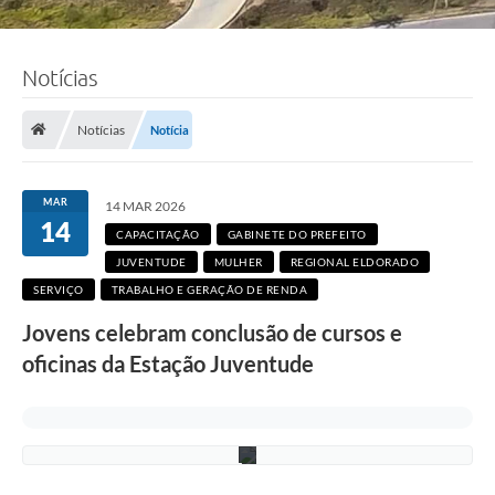
Notícias
F
o
Notícias
Notícia
t
o
:
R
MAR
14 MAR 2026
i
14
c
CAPACITAÇÃO
GABINETE DO PREFEITO
a
r
JUVENTUDE
MULHER
REGIONAL ELDORADO
d
SERVIÇO
TRABALHO E GERAÇÃO DE RENDA
o
L
Jovens celebram conclusão de cursos e
i
m
oficinas da Estação Juventude
a
/
P
M
C