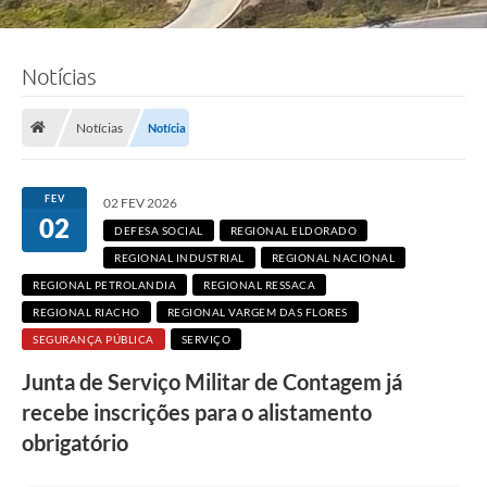
:
d
i
v
Notícias
u
l
g
Notícias
Notícia
a
ç
ã
o
FEV
02 FEV 2026
/
02
E
DEFESA SOCIAL
REGIONAL ELDORADO
x
é
REGIONAL INDUSTRIAL
REGIONAL NACIONAL
r
REGIONAL PETROLANDIA
REGIONAL RESSACA
c
i
REGIONAL RIACHO
REGIONAL VARGEM DAS FLORES
t
SEGURANÇA PÚBLICA
SERVIÇO
o
B
Junta de Serviço Militar de Contagem já
r
a
recebe inscrições para o alistamento
s
i
obrigatório
l
e
i