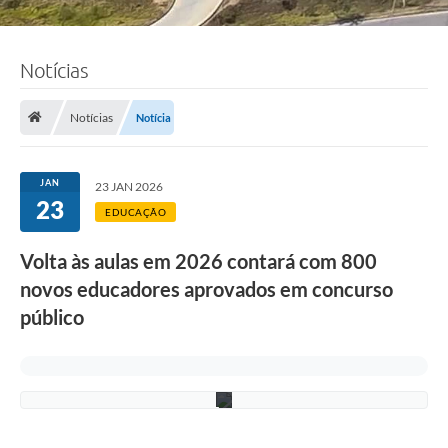
Notícias
F
o
t
Notícias
Notícia
o
:
S
e
JAN
23 JAN 2026
l
23
e
EDUCAÇÃO
n
a
Volta às aulas em 2026 contará com 800
S
o
novos educadores aprovados em concurso
u
z
público
a
/
P
M
C