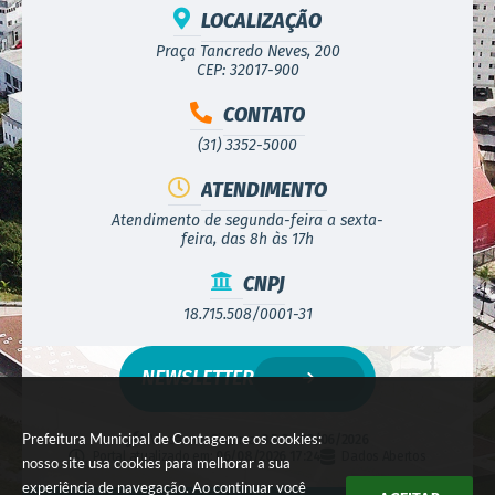
LOCALIZAÇÃO
Praça Tancredo Neves, 200
CEP: 32017-900
CONTATO
(31) 3352-5000
ATENDIMENTO
Atendimento de segunda-feira a sexta-
feira, das 8h às 17h
CNPJ
18.715.508/0001-31
NEWSLETTER
Prefeitura Municipal de Contagem e os cookies:
Versão do Sistema:
3.5.3 - 19/06/2026
Portal atualizado em:
06/08/2026 17:24
Dados Abertos
nosso site usa cookies para melhorar a sua
experiência de navegação. Ao continuar você