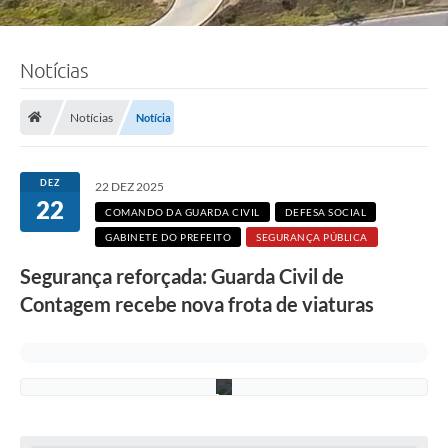
F
Notícias
o
t
o
:
Notícias
Notícia
A
d
e
l
DEZ
22 DEZ 2025
c
22
i
COMANDO DA GUARDA CIVIL
DEFESA SOCIAL
o
GABINETE DO PREFEITO
SEGURANÇA PÚBLICA
R
a
Segurança reforçada: Guarda Civil de
m
o
Contagem recebe nova frota de viaturas
s
/
P
M
C