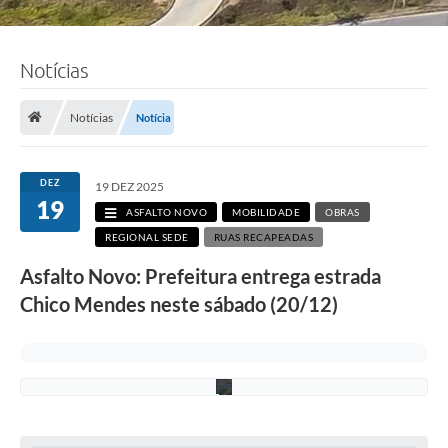
Notícias
F
o
t
o
Notícias
Notícia
:
R
i
c
DEZ
19 DEZ 2025
a
19
r
ASFALTO NOVO
MOBILIDADE
OBRAS
d
REGIONAL SEDE
RUAS RECAPEADAS
o
L
Asfalto Novo: Prefeitura entrega estrada
i
m
Chico Mendes neste sábado (20/12)
a
/
P
M
C