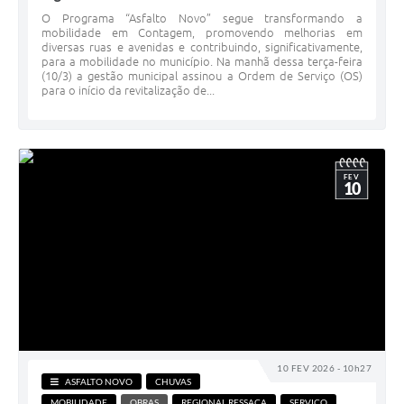
O Programa “Asfalto Novo” segue transformando a
mobilidade em Contagem, promovendo melhorias em
diversas ruas e avenidas e contribuindo, significativamente,
para a mobilidade no município. Na manhã dessa terça-feira
(10/3) a gestão municipal assinou a Ordem de Serviço (OS)
para o início da revitalização de...
FEV
10
10 FEV 2026 - 10h27
ASFALTO NOVO
CHUVAS
MOBILIDADE
OBRAS
REGIONAL RESSACA
SERVIÇO