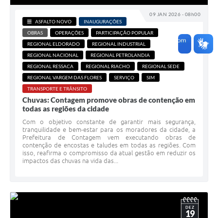
09 JAN 2026 - 08h00
ASFALTO NOVO
INAUGURAÇÕES
OBRAS
OPERAÇÕES
PARTICIPAÇÃO POPULAR
REGIONAL ELDORADO
REGIONAL INDUSTRIAL
REGIONAL NACIONAL
REGIONAL PETROLANDIA
REGIONAL RESSACA
REGIONAL RIACHO
REGIONAL SEDE
REGIONAL VARGEM DAS FLORES
SERVIÇO
SIM
TRANSPORTE E TRÂNSITO
Chuvas: Contagem promove obras de contenção em
todas as regiões da cidade
Com o objetivo constante de garantir mais segurança,
tranquilidade e bem-estar para os moradores da cidade, a
Prefeitura de Contagem vem executando obras de
contenção de encostas e taludes em todas as regiões. Com
isso, reafirma o compromisso da atual gestão em reduzir os
impactos das chuvas na vida das...
DEZ
19