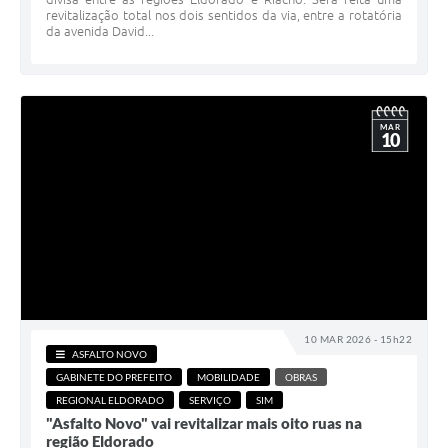
revitalização total nos dois sentidos da via, entre a rotatória
da avenida David...
MAR
10
10 MAR 2026 - 15h22
ASFALTO NOVO
GABINETE DO PREFEITO
MOBILIDADE
OBRAS
REGIONAL ELDORADO
SERVIÇO
SIM
"Asfalto Novo" vai revitalizar mais oito ruas na
região Eldorado