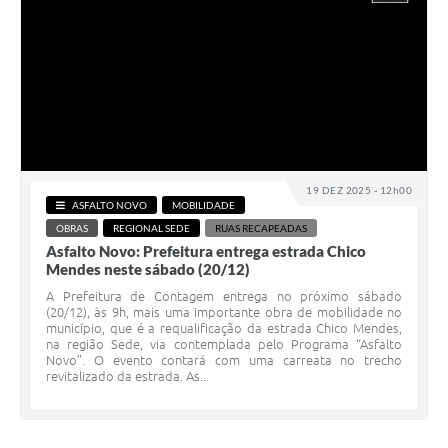
19 DEZ 2025 - 12h00
ASFALTO NOVO
MOBILIDADE
OBRAS
REGIONAL SEDE
RUAS RECAPEADAS
Asfalto Novo: Prefeitura entrega estrada Chico
Mendes neste sábado (20/12)
A Prefeitura de Contagem entrega no próximo sábado
(20/12), às 9h, mais uma importante obra de mobilidade no
município, que é a requalificação da estrada Chico Mendes,
na região Sede, via contemplada pelo Programa “Asfalto
Novo”. O evento contará com uma carreata no trecho
revitalizado da estrada. As...