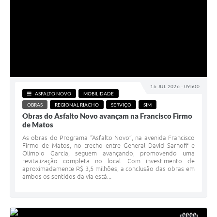
16 JUL 2026 - 09h00
ASFALTO NOVO
MOBILIDADE
OBRAS
REGIONAL RIACHO
SERVIÇO
SIM
Obras do Asfalto Novo avançam na Francisco Firmo
de Matos
As obras do Programa “Asfalto Novo”, na avenida Francisco
Firmo de Matos, no trecho entre General David Sarnoff e
Olímpio Garcia, seguem avançando, promovendo uma
revitalização completa no local. Com investimento de
aproximadamente R$ 3,5 milhões, a conclusão das obras em
ambos os sentidos da via está...