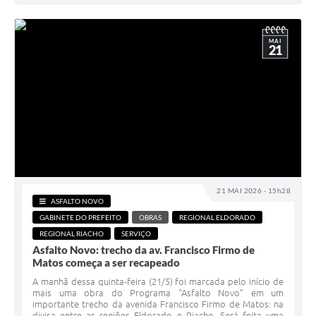
MAI
21
21 MAI 2026 - 15h28
ASFALTO NOVO
GABINETE DO PREFEITO
OBRAS
REGIONAL ELDORADO
REGIONAL RIACHO
SERVIÇO
Asfalto Novo: trecho da av. Francisco Firmo de
Matos começa a ser recapeado
A manhã dessa quinta-feira (21/5) foi marcada pelo início de
mais uma obra do Programa “Asfalto Novo” em um
importante trecho da avenida Francisco Firmo de Matos: na
divisa entre as regiões Eldorado e Riacho. Será feita uma