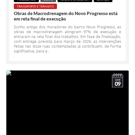
TRANSPORTE E TRÂNSITO
Obras de Macrodrenagem do Novo Progresso está
em reta final de execução
Sonho antigo dos moradores do bairro Novo Progresso, as
obras de macrodrenagem atingiram 97% de execução e
entraram na reta final dos trabalhos. Em fase de finalização,
com entrega prevista para março de 2026, as intervenções
feitas nas doze ruas contempladas já contribuem, de forma
significativa, para a...
JAN
09