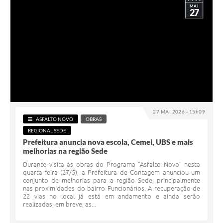
MAI
27
27 MAI 2026 - 15h09
ASFALTO NOVO
OBRAS
REGIONAL SEDE
Prefeitura anuncia nova escola, Cemei, UBS e mais
melhorias na região Sede
Durante visita às obras do Programa “Asfalto Novo” nesta
quarta-feira (27/5), a Prefeitura de Contagem anunciou um
conjunto de melhorias para a região Sede, principalmente
nas proximidades do bairro Funcionários. A recuperação de
22 vias no local já está em andamento e ainda serão
realizadas, em breve, as...