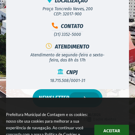
LOCALIZAÇÃO
Praça Tancredo Neves, 200
CEP: 32017-900
CONTATO
(31) 3352-5000
ATENDIMENTO
Atendimento de segunda-feira a sexta-
feira, das 8h às 17h
CNPJ
18.715.508/0001-31
NEWSLETTER
Prefeitura Municipal de Contagem e os cookies:
Versão do Sistema:
3.5.3 - 19/06/2026
Portal atualizado em:
07/08/2026 17:05
Dados Abertos
nosso site usa cookies para melhorar a sua
experiência de navegação. Ao continuar você
ACEITAR
concorda com a nossa
Política de Cookies
e