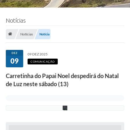
w
t
o
n
Notícias
d
e
C
a
Notícias
Notícia
s
t
r
o
DEZ
09 DEZ 2025
R
09
e
COMUNICAÇÃO
s
e
Carretinha do Papai Noel despedirá do Natal
n
d
de Luz neste sábado (13)
e
/
P
M
C