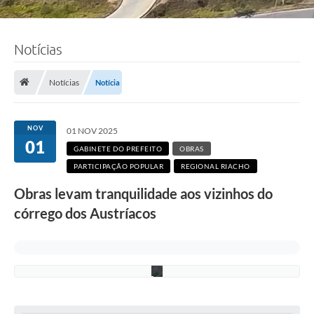
Notícias
F
o
t
Notícias
Notícia
o
:
F
á
NOV
01 NOV 2025
b
01
i
GABINETE DO PREFEITO
OBRAS
o
PARTICIPAÇÃO POPULAR
REGIONAL RIACHO
S
i
Obras levam tranquilidade aos vizinhos do
l
v
córrego dos Austríacos
a
/
P
M
C