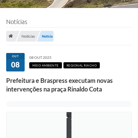
Notícias
Notícias
Notícia
OUT
08 OUT 2025
F
08
o
MEIO AMBIENTE
REGIONAL RIACHO
t
o
Prefeitura e Braspress executam novas
:
B
intervenções na praça Rinaldo Cota
r
u
n
o
A
l
e
x
a
n