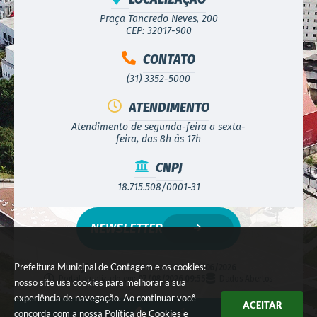
Praça Tancredo Neves, 200
CEP: 32017-900
CONTATO
(31) 3352-5000
ATENDIMENTO
Atendimento de segunda-feira a sexta-
feira, das 8h às 17h
CNPJ
18.715.508/0001-31
NEWSLETTER
Prefeitura Municipal de Contagem e os cookies:
Versão do Sistema:
3.5.3 - 19/06/2026
Portal atualizado em:
07/08/2026 09:55
Dados Abertos
nosso site usa cookies para melhorar a sua
experiência de navegação. Ao continuar você
ACEITAR
concorda com a nossa
Política de Cookies
e