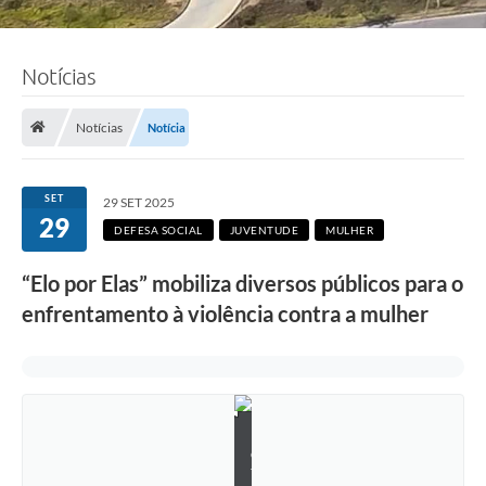
Notícias
Notícias
Notícia
SET
29 SET 2025
29
DEFESA SOCIAL
JUVENTUDE
MULHER
“Elo por Elas” mobiliza diversos públicos para o
enfrentamento à violência contra a mulher
F
o
t