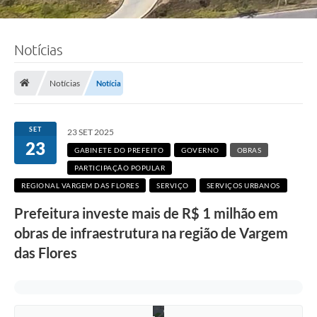
Notícias
Notícias
Notícia
SET
23 SET 2025
23
GABINETE DO PREFEITO
GOVERNO
OBRAS
PARTICIPAÇÃO POPULAR
REGIONAL VARGEM DAS FLORES
SERVIÇO
SERVIÇOS URBANOS
Prefeitura investe mais de R$ 1 milhão em
obras de infraestrutura na região de Vargem
das Flores
F
o
t
o