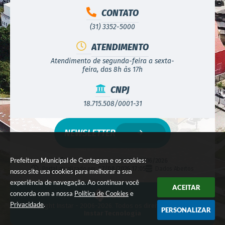
CONTATO
(31) 3352-5000
ATENDIMENTO
Atendimento de segunda-feira a sexta-
feira, das 8h às 17h
CNPJ
18.715.508/0001-31
NEWSLETTER
Prefeitura Municipal de Contagem e os cookies:
Versão do Sistema:
3.5.3 - 19/06/2026
Portal atualizado em:
07/08/2026 17:05
Dados Abertos
nosso site usa cookies para melhorar a sua
experiência de navegação. Ao continuar você
ACEITAR
concorda com a nossa
Política de Cookies
e
Privacidade
.
© Copyright Instar - 2006-2026. Todos os direitos reservados -
PERSONALIZAR
Instar Tecnologia