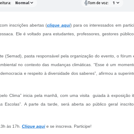
eitura:
Tom de voz:
om inscrições abertas (
clique aqui
) para os interessados em partic
saca. Ele é voltado para estudantes, professores, gestores públicos
e (Semad), pasta responsável pela organização do evento, o fórum 
ambiental no contexto das mudanças climáticas. “Esse é um momento 
democracia e respeito à diversidade dos saberes”, afirmou a superi
lo Clima” inicia pela manhã, com uma visita guiada à exposição i
Escolas”. A parte da tarde, será aberta ao público geral inscrito
13h às 17h.
Clique aqui
e se inscreva. Participe!