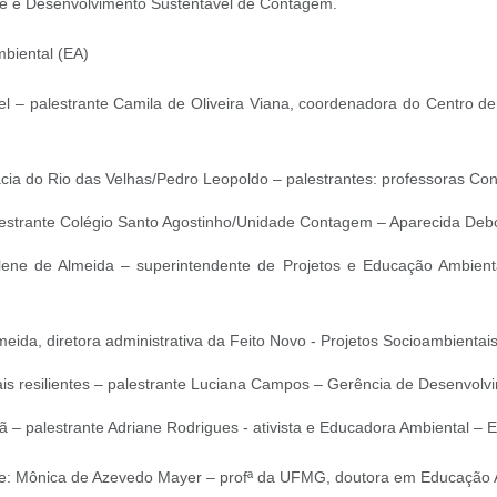
nte e Desenvolvimento Sustentável de Contagem.
biental (EA)
l – palestrante Camila de Oliveira Viana, coordenadora do Centro d
cia do Rio das Velhas/Pedro Leopoldo – palestrantes: professoras Co
lestrante Colégio Santo Agostinho/Unidade Contagem – Aparecida Debo
lene de Almeida – superintendente de Projetos e Educação Ambient
eida, diretora administrativa da Feito Novo - Projetos Socioambientais
mais resilientes – palestrante Luciana Campos – Gerência de Desenvol
ã – palestrante Adriane Rodrigues - ativista e Educadora Ambiental –
te: Mônica de Azevedo Mayer – profª da UFMG, doutora em Educação Am