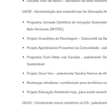
Geraldo Vítor de Abreu – secretário de Meio Ambie
14h30 - Apresentação das experiências de Educação Am
Programa Jornada Científica de Inovação Sustentáve
Belo Horizonte (BHTEC).
Projeto Guardiões da Reciclagem – Subcomitê da Ba
Projeto Agostinianos Presentes na Comunidade - pa
Programa Com-Vidas nas Escolas - palestrante Sir
Sustentável.
Projeto Doce Vivo - palestrante Sandra Ramos de Alm
Mudanças climáticas: contribuindo para territórios 
Projeto Educação Ambiental hoje, para existir amanh
16h10 - Construindo novos caminhos na EA - palestran