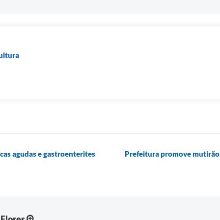
ultura
cas agudas e gastroenterites
Prefeitura promove mutirão 
Flores