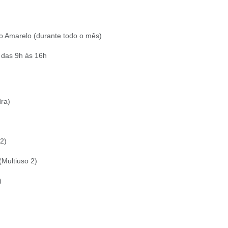
o Amarelo (durante todo o mês)
 das 9h às 16h
dra)
 2)
(Multiuso 2)
)