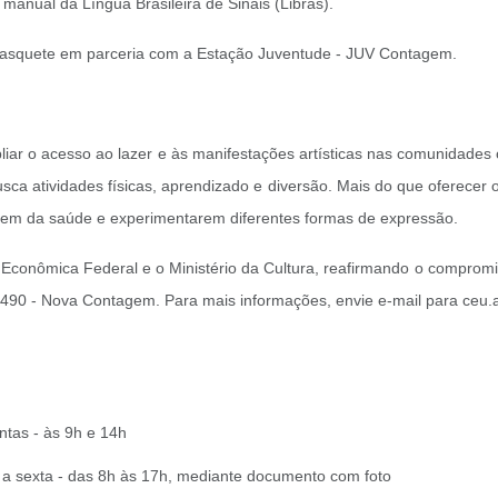
 manual da Língua Brasileira de Sinais (Libras).
e basquete em parceria com a Estação Juventude - JUV Contagem.
iar o acesso ao lazer e às manifestações artísticas nas comunidade
ca atividades físicas, aprendizado e diversão. Mais do que oferecer 
rem da saúde e experimentarem diferentes formas de expressão.
 Econômica Federal e o Ministério da Cultura, reafirmando o compromis
º 2.490 - Nova Contagem. Para mais informações, envie e-mail para ce
tas - às 9h e 14h
 a sexta - das 8h às 17h, mediante documento com foto