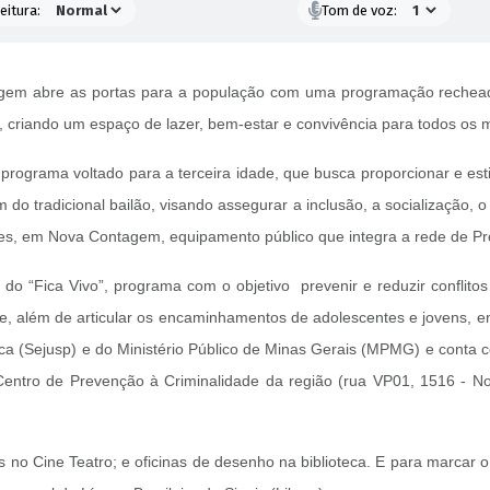
eitura:
Tom de voz:
m abre as portas para a população com uma programação recheada de 
, criando um espaço de lazer, bem-estar e convivência para todos os
programa voltado para a terceira idade, que busca proporcionar e est
m do tradicional bailão, visando assegurar a inclusão, a socialização, o
es, em Nova Contagem, equipamento público que integra a rede de Pr
 “Fica Vivo”, programa com o objetivo prevenir e reduzir conflitos 
e, além de articular os encaminhamentos de adolescentes e jovens, ent
ca (Sejusp) e do Ministério Público de Minas Gerais (MPMG) e conta c
o Centro de Prevenção à Criminalidade da região (rua VP01, 1516 - 
s no Cine Teatro; e oficinas de desenho na biblioteca. E para marcar