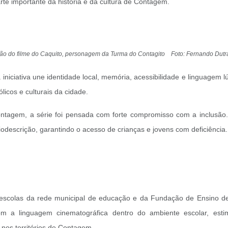
e importante da história e da cultura de Contagem.
ção do filme do Caquito, personagem da Turma do Contagito Foto: Fernando Dut
 iniciativa une identidade local, memória, acessibilidade e linguagem
icos e culturais da cidade.
Contagem, a série foi pensada com forte compromisso com a inclusão
escrição, garantindo o acesso de crianças e jovens com deficiência.
escolas da rede municipal de educação e da Fundação de Ensino d
com a linguagem cinematográfica dentro do ambiente escolar, est
 nos territórios de Contagem.