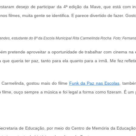
staram desejo de participar da 4ª edição da Mave, que está com in
filmes, muita gente se identifica. E parece divertido de fazer. Gosto m
andes, estudante do 8º da Escola Municipal Rita Carmelinda Rocha Foto: Ferna
 pretende aproveitar a oportunidade de trabalhar com cinema na esc
 que queria ter paz, tanto para ela quanto para a irmã. Me fez reflet
 Carmelinda, gostou mais do filme
Funk da Paz nas Escolas
, també
o filme, ouço sempre a música e foi legal a forma como fizeram. É um p
ecretaria de Educação, por meio do Centro de Memória da Educação,