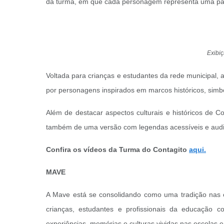
da turma, em que cada personagem representa uma part
Exibi
Voltada para crianças e estudantes da rede municipal, a
por personagens inspirados em marcos históricos, simból
Além de destacar aspectos culturais e históricos de 
também de uma versão com legendas acessíveis e audiod
Confira os vídeos da Turma do Contagito
aqui.
MAVE
A Mave está se consolidando como uma tradição nas 
crianças, estudantes e profissionais da educação 
experiências, memórias e culturas vividas nas escolas e