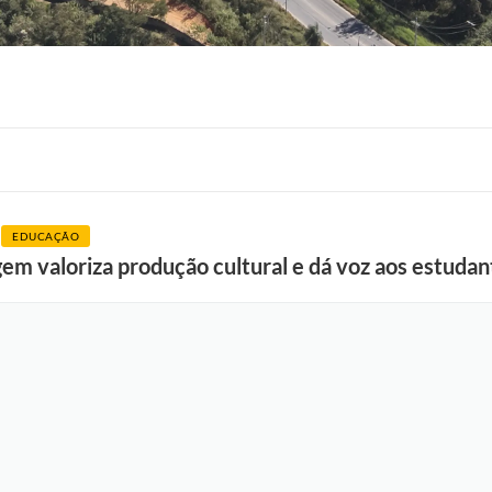
F
o
t
EDUCAÇÃO
o
em valoriza produção cultural e dá voz aos estudan
:
F
e
r
n
a
n
d
o
D
u
t
r
a