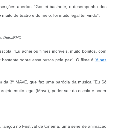
scrições abertas. “Gostei bastante, o desempenho dos
uito de teatro e do meio, foi muito legal ter vindo”.
ndo Dutra/PMC
ola. “Eu achei os filmes incríveis, muito bonitos, com
ir bastante sobre essa busca pela paz”. O filme é
‘A paz
m da 3ª MAVE, que faz uma paródia da música “Eu Só
rojeto muito legal (Mave), poder sair da escola e poder
 lançou no Festival de Cinema, uma série de animação