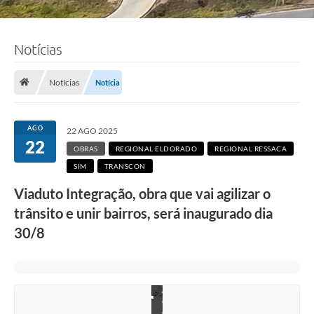
Notícias
Notícias
Notícia
AGO
22 AGO 2025
22
OBRAS
REGIONAL ELDORADO
REGIONAL RESSACA
SIM
TRANSCON
Viaduto Integração, obra que vai agilizar o
trânsito e unir bairros, será inaugurado dia
30/8
F
o
t
o
:
A
d
e