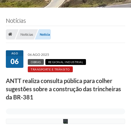
Notícias
F
o
Notícias
Notícia
t
o
s
:
AGO
06 AGO 2025
L
06
u
OBRAS
REGIONAL INDUSTRIAL
c
TRANSPORTE E TRÂNSITO
i
S
ANTT realiza consulta pública para colher
a
l
sugestões sobre a construção das trincheiras
l
u
da BR-381
m
/
P
M
C