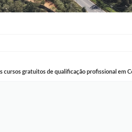
F
s cursos gratuitos de qualificação profissional em
o
t
o
:
L
u
c
i
S
a
l
l
u
m