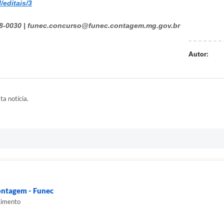
/editais/3
9108-0030 | funec.concurso@funec.contagem.mg.gov.br
Autor:
ta notícia.
ontagem - Funec
cimento