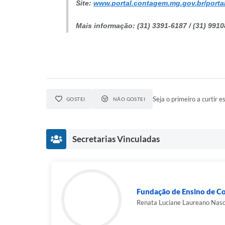
Site:
www.portal.contagem.mg.gov.br/portal
Mais informação: (31) 3391-6187 / (31) 9
Seja o primeiro a curtir es
GOSTEI
NÃO GOSTEI
Secretarias Vinculadas
Fundação de Ensino de C
Renata Luciane Laureano Nas