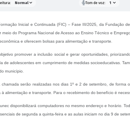
eitura:
Tom de voz:
 Formação Inicial e Continuada (FIC) – Fase III/2025, da Fundação 
por meio do Programa Nacional de Acesso ao Ensino Técnico e Emprego 
e econômica e oferecem bolsas para alimentação e transporte.
bjetivo promover a inclusão social e gerar oportunidades, priorizand
rada de adolescentes em cumprimento de medidas socioeducativas. Tam
 do município.
a chamada serão realizadas nos dias 1º e 2 de setembro, de forma on
ada à alimentação e transporte. Para o recebimento do benefício é nec
a Funec disponibilizará computadores no mesmo endereço e horário. To
nciais de segunda a quinta-feira e as aulas iniciam no dia 9 de set