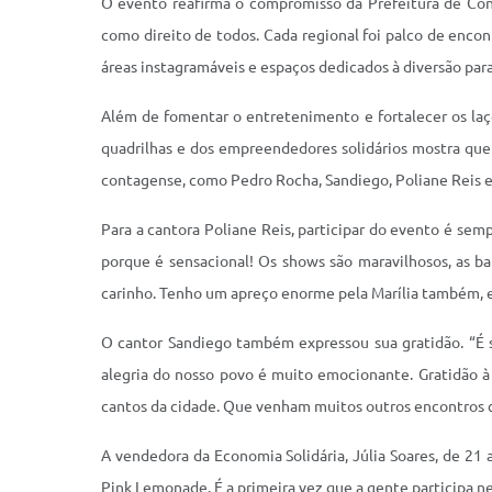
O evento reafirma o compromisso da Prefeitura de Cont
como direito de todos. Cada regional foi palco de enco
áreas instagramáveis e espaços dedicados à diversão para
Além de fomentar o entretenimento e fortalecer os laços 
quadrilhas e dos empreendedores solidários mostra que 
contagense, como Pedro Rocha, Sandiego, Poliane Reis e
Para a cantora Poliane Reis, participar do evento é sem
porque é sensacional! Os shows são maravilhosos, as b
carinho. Tenho um apreço enorme pela Marília também, e
O cantor Sandiego também expressou sua gratidão. “É s
alegria do nosso povo é muito emocionante. Gratidão à 
cantos da cidade. Que venham muitos outros encontros 
A vendedora da Economia Solidária, Júlia Soares, de 21
Pink Lemonade. É a primeira vez que a gente participa ne