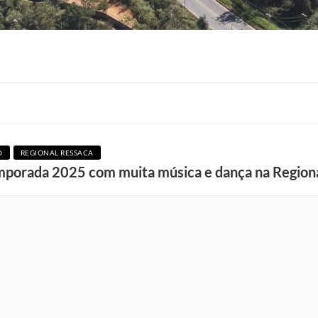
O
REGIONAL RESSACA
F
mporada 2025 com muita música e dança na Region
o
t
o
:
F
á
b
i
o
S
i
l
v
a