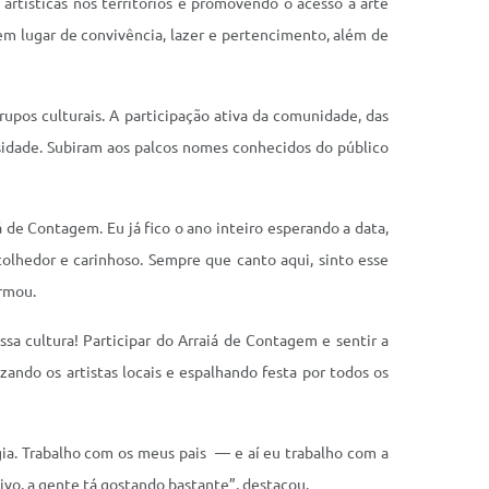
rtísticas nos territórios e promovendo o acesso à arte
em lugar de convivência, lazer e pertencimento, além de
grupos culturais. A participação ativa da comunidade, das
rsidade. Subiram aos palcos nomes conhecidos do público
 de Contagem. Eu já fico o ano inteiro esperando a data,
olhedor e carinhoso. Sempre que canto aqui, sinto esse
irmou.
a cultura! Participar do Arraiá de Contagem e sentir a
ando os artistas locais e espalhando festa por todos os
gia. Trabalho com os meus pais — e aí eu trabalho com a
ivo, a gente tá gostando bastante”, destacou.