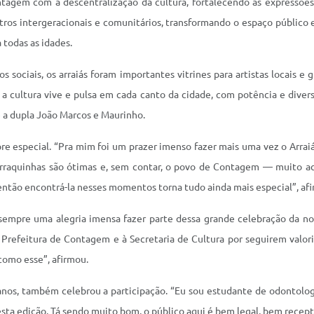
agem com a descentralização da cultura, fortalecendo as expressões a
ntros intergeracionais e comunitários, transformando o espaço público 
 todas as idades.
sociais, os arraiás foram importantes vitrines para artistas locais e 
a cultura vive e pulsa em cada canto da cidade, com potência e dive
 a dupla João Marcos e Maurinho.
pre especial. “Pra mim foi um prazer imenso fazer mais uma vez o Arraiá
arraquinhas são ótimas e, sem contar, o povo de Contagem — muito ac
ntão encontrá-la nesses momentos torna tudo ainda mais especial”, af
empre uma alegria imensa fazer parte dessa grande celebração da noss
Prefeitura de Contagem e à Secretaria de Cultura por seguirem valoriz
como esse”, afirmou.
 anos, também celebrou a participação. “Eu sou estudante de odontolo
sta edição. Tá sendo muito bom, o público aqui é bem legal, bem recept