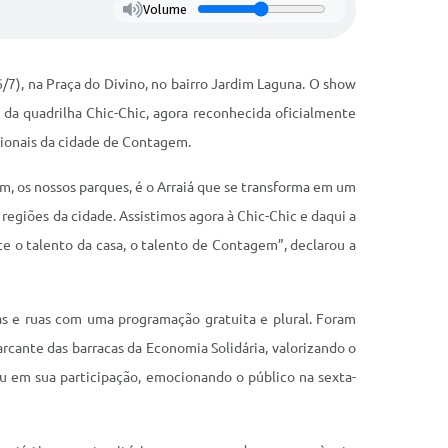
Volume
7), na Praça do Divino, no bairro Jardim Laguna. O show
da quadrilha Chic-Chic, agora reconhecida oficialmente
gionais da cidade de Contagem.
m, os nossos parques, é o Arraiá que se transforma em um
regiões da cidade. Assistimos agora à Chic-Chic e daqui a
ce o talento da casa, o talento de Contagem”, declarou a
as e ruas com uma programação gratuita e plural. Foram
rcante das barracas da Economia Solidária, valorizando o
u em sua participação, emocionando o público na sexta-