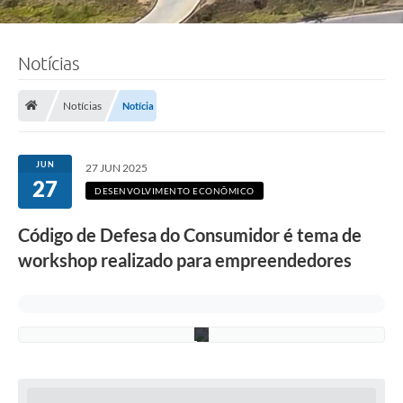
F
o
Notícias
t
o
:
A
Notícias
Notícia
d
e
l
c
JUN
27 JUN 2025
i
27
o
DESENVOLVIMENTO ECONÔMICO
R
a
Código de Defesa do Consumidor é tema de
m
o
workshop realizado para empreendedores
s
/
P
M
C