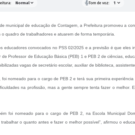
eitura:
Tom de voz:
ede municipal de educação de Contagem, a Prefeitura promoveu a cont
m o quadro de trabalhadores e atuarem de forma temporária.
os educadores convocados no PSS 02/2025 e a previsão é que eles in
or de Professor de Educação Básica (PEB) 1 e PEB 2 de ciências, educaç
lizadas vagas de secretário escolar, auxiliar de biblioteca, assistente
 foi nomeado para o cargo de PEB 2 e terá sua primeira experiência
dificuldades na profissão, mas a gente sempre tenta fazer o melhor
mbém foi nomeado para o cargo de PEB 2, na Escola Municipal Domi
 trabalhar o quanto antes e fazer o melhor possível”, afirmou o educ