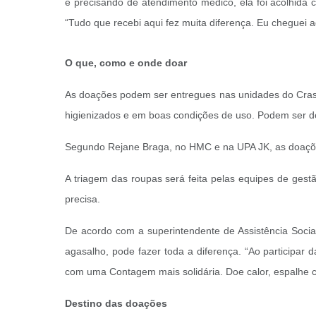
e precisando de atendimento médico, ela foi acolhida 
“Tudo que recebi aqui fez muita diferença. Eu cheguei 
O que, como e onde doar
As doações podem ser entregues nas unidades do Cras, 
higienizados e em boas condições de uso. Podem ser d
Segundo Rejane Braga, no HMC e na UPA JK, as doaçõe
A triagem das roupas será feita pelas equipes de ge
precisa.
De acordo com a superintendente de Assistência Soci
agasalho, pode fazer toda a diferença. “Ao particip
com uma Contagem mais solidária. Doe calor, espalhe 
Destino das doações