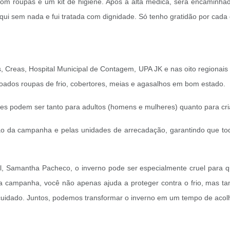
com roupas e um kit de higiene. Após a alta médica, será encaminha
aqui sem nada e fui tratada com dignidade. Só tenho gratidão por cad
Creas, Hospital Municipal de Contagem, UPA JK e nas oito regionais 
oados roupas de frio, cobertores, meias e agasalhos em bom estado.
s podem ser tanto para adultos (homens e mulheres) quanto para cri
stão da campanha e pelas unidades de arrecadação, garantindo que 
al, Samantha Pacheco, o inverno pode ser especialmente cruel para 
ar da campanha, você não apenas ajuda a proteger contra o frio, ma
cuidado. Juntos, podemos transformar o inverno em um tempo de acol