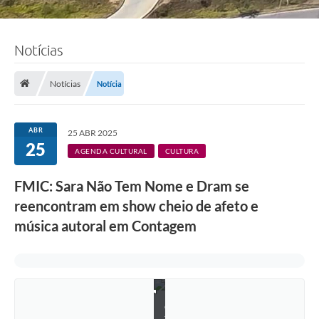
Notícias
Notícias
Notícia
ABR
25 ABR 2025
25
AGENDA CULTURAL
CULTURA
FMIC: Sara Não Tem Nome e Dram se
reencontram em show cheio de afeto e
música autoral em Contagem
F
o
t