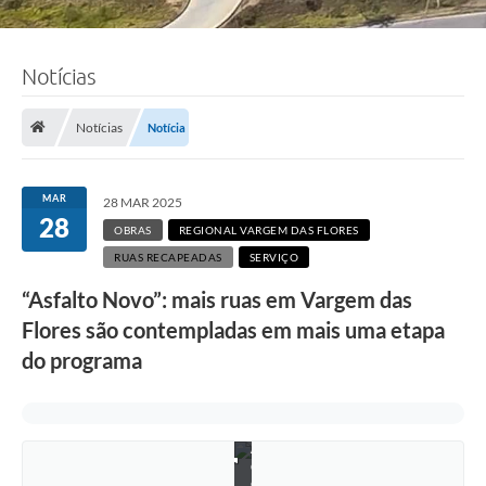
Notícias
Notícias
Notícia
MAR
28 MAR 2025
28
OBRAS
REGIONAL VARGEM DAS FLORES
RUAS RECAPEADAS
SERVIÇO
“Asfalto Novo”: mais ruas em Vargem das
Flores são contempladas em mais uma etapa
do programa
F
o
t
o
:
A
d
e