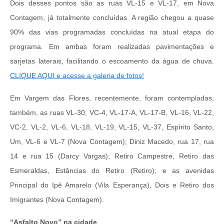
Dois desses pontos são as ruas VL-15 e VL-17, em Nova
Contagem, já totalmente concluídas. A região chegou a quase
90% das vias programadas concluídas na atual etapa do
programa. Em ambas foram realizadas pavimentações e
sarjetas laterais, facilitando o escoamento da água de chuva.
CLIQUE AQUI e acesse a galeria de fotos!
Em Vargem das Flores, recentemente, foram contempladas,
também, as ruas VL-30, VC-4, VL-17-A, VL-17-B, VL-16, VL-22,
VC-2, VL-2, VL-6, VL-18, VL-19, VL-15, VL-37,
Espírito Santo,
Um, VL-6 e VL-7
(Nova Contagem); Diniz Macedo, rua 17, rua
14 e rua 15 (Darcy Vargas); Retiro Campestre, Retiro das
Esmeraldas, Estâncias do Retiro (Retiro); e as avenidas
Principal do Ipê Amarelo (Vila Esperança), Dois e Retiro dos
Imigrantes (
Nova Contagem)
.
“Asfalto Novo” na cidade