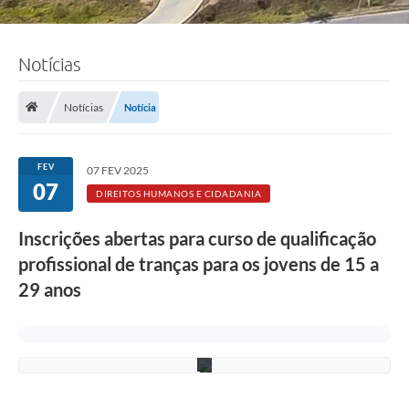
Notícias
F
Notícias
Notícia
o
t
o
:
FEV
07 FEV 2025
R
07
o
DIREITOS HUMANOS E CIDADANIA
n
n
Inscrições abertas para curso de qualificação
i
e
profissional de tranças para os jovens de 15 a
V
o
29 anos
n
/
P
M
C