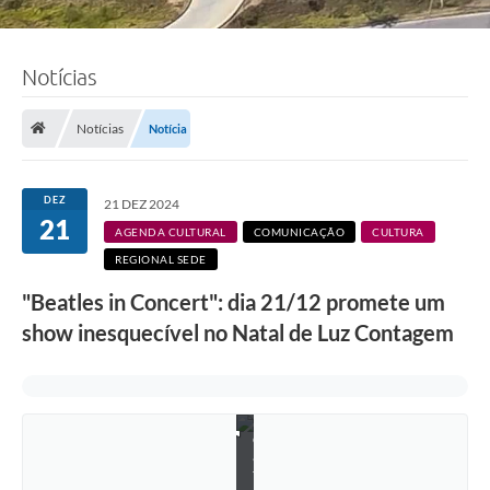
Notícias
Notícias
Notícia
DEZ
21 DEZ 2024
21
d
AGENDA CULTURAL
COMUNICAÇÃO
CULTURA
i
REGIONAL SEDE
v
u
"Beatles in Concert": dia 21/12 promete um
l
g
show inesquecível no Natal de Luz Contagem
a
ç
ã
o
/
B
e
a
t