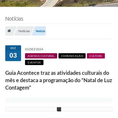
Notícias
F
Notícias
Notícia
o
t
o
:
DEZ
03 DEZ 2024
L
03
u
AGENDA CULTURAL
COMUNICAÇÃO
CULTURA
c
EVENTOS
i
S
Guia Acontece traz as atividades culturais do
a
l
mês e destaca a programação do “Natal de Luz
l
u
Contagem”
m
/
P
M
C