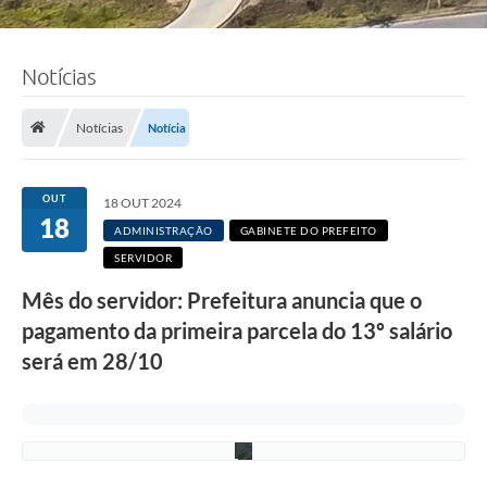
Notícias
F
Notícias
Notícia
o
t
o
:
OUT
18 OUT 2024
L
18
u
ADMINISTRAÇÃO
GABINETE DO PREFEITO
c
SERVIDOR
i
S
Mês do servidor: Prefeitura anuncia que o
a
l
pagamento da primeira parcela do 13º salário
l
u
será em 28/10
m
/
P
M
C