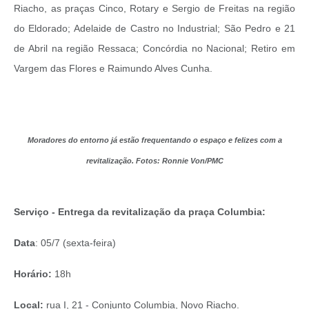
Riacho, as praças Cinco, Rotary e Sergio de Freitas na região
do Eldorado; Adelaide de Castro no Industrial; São Pedro e 21
de Abril na região Ressaca; Concórdia no Nacional; Retiro em
Vargem das Flores e Raimundo Alves Cunha.
Moradores do entorno já estão frequentando o espaço e felizes com a
revitalização. Fotos: Ronnie Von/PMC
Serviço - Entrega da revitalização da praça Columbia:
Data
: 05/7 (sexta-feira)
Horário:
18h
Local:
rua I, 21 - Conjunto Columbia, Novo Riacho.