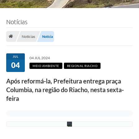
Notícias
F
Notícias
Notícia
o
t
o
:
JUL
04 JUL 2024
R
04
o
MEIO AMBIENTE
REGIONAL RIACHO
n
n
Após reformá-la, Prefeitura entrega praça
i
e
Columbia, na região do Riacho, nesta sexta-
V
o
feira
n
/
P
M
C