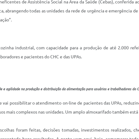
ficentes de Assistência Social na Área da Saúde (Cebas), conferida a
a, abrangendo todas as unidades da rede de urgência e emergência de
ação”.
zinha industrial, com capacidade para a produção de até 2.000 refe
olaboradores e pacientes do CHC e das UPAs.
ade e agilidade na produção e distribuição da alimentação para usuários e trabalhadores do 
vai possibilitar o atendimento on-line de pacientes das UPAs, reduzind
 casos mais complexos nas unidades. Um amplo almoxarifado também está i
colhas foram feitas, decisões tomadas, investimentos realizados, ch