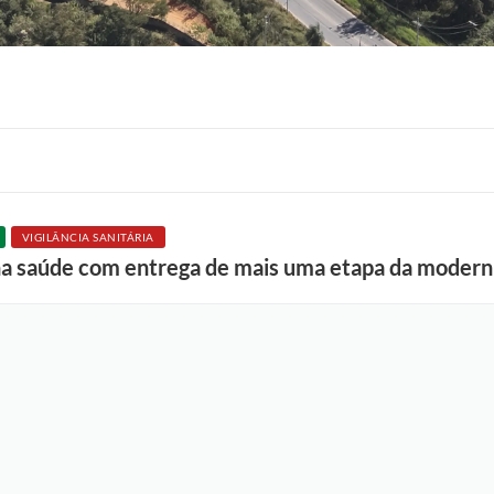
VIGILÂNCIA SANITÁRIA
F
na saúde com entrega de mais uma etapa da moder
o
t
o
:
L
u
c
i
S
a
l
l
u
m