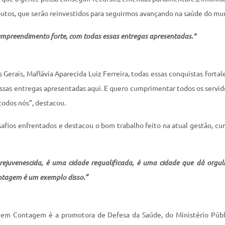
tos, que serão reinvestidos para seguirmos avançando na saúde do munic
mpreendimento forte, com todas essas entregas apresentadas."
 Gerais, Maflávia Aparecida Luiz Ferreira, todas essas conquistas fort
as entregas apresentadas aqui. E quero cumprimentar todos os servidor
todos nós”, destacou.
safios enfrentados e destacou o bom trabalho feito na atual gestão, c
juvenescida, é uma cidade requalificada, é uma cidade que dá orgulh
ontagem é um exemplo disso
.”
em Contagem é a promotora de Defesa da Saúde, do Ministério Públ