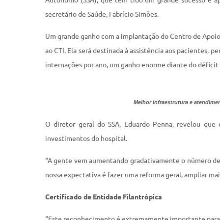
Autônomo (SSA), que tem tido um grande sucesso e ap
secretário de Saúde, Fabrício Simões.
Um grande ganho com a implantação do Centro de Apoio Ho
ao CTI. Ela será destinada à assistência aos pacientes
internações por ano, um ganho enorme diante do déficit 
Melhor infraestrutura e atendime
O diretor geral do SSA, Eduardo Penna, revelou que
investimentos do hospital.
“A gente vem aumentando gradativamente o número de lei
nossa expectativa é fazer uma reforma geral, ampliar ma
Certificado de Entidade Filantrópica
“Este reconhecimento é extremamente importante para qu