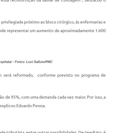
 essa reconstrução da saúde de Contagem”, destacou o
rivilegiada próximo ao bloco cirúrgico, às enfermarias e
ue pode representar um aumento de aproximadamente 1.600
spitalar - Fotos: Luci Sallum/PMC
ém será reformado, conforme previsto no programa de
ção de 95%, com uma demanda cada vez maior. Por isso, a
 explicou Eduardo Penna.
tributária, entre outras possibilidades. De imediato, é