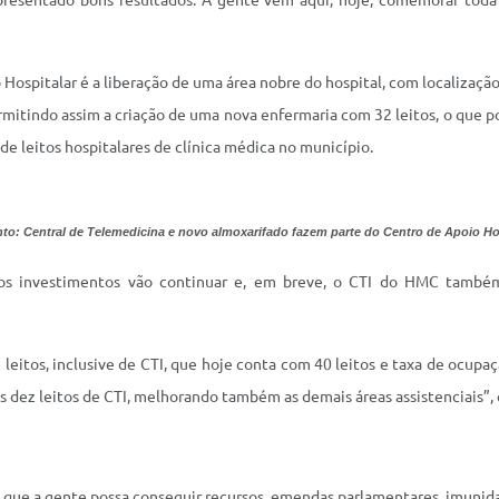
resentado bons resultados. A gente vem aqui, hoje, comemorar toda
spitalar é a liberação de uma área nobre do hospital, com localização p
, permitindo assim a criação de uma nova enfermaria com 32 leitos, o q
de leitos hospitalares de clínica médica no município.
nto: Central de Telemedicina e novo almoxarifado fazem parte do Centro de Apoio Ho
 os investimentos vão continuar e, em breve, o CTI do HMC tamb
tos, inclusive de CTI, que hoje conta com 40 leitos e taxa de ocupa
is dez leitos de CTI, melhorando também as demais áreas assistenciais”,
e a gente possa conseguir recursos, emendas parlamentares, imunidade 